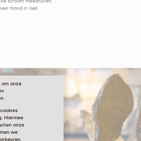
t de stroom meedrijven.
aar mond in laat
n om onze
om
n.
 cookies
ag. Hiermee
buiten onze
emmen we
orkeuren.