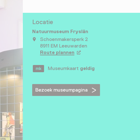
Locatie
Natuurmuseum Fryslân
Schoenmakersperk 2
8911 EM Leeuwarden
Route plannen
Opent in een nieuw tabbla
Museumkaart
geldig
Bezoek museumpagina