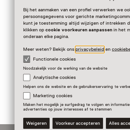
Bij het aanmaken van een profiel verwerken we oo
persoonsgegevens voor gerichte marketingcommu
kunt je toestemming altijd wijzigen of intrekken d
klikken op
cookie voorkeuren aanpassen
in het 
onderaan elke pagina.
Meer weten? Bekijk ons
privacybeleid
en
cookiebe
Functionele cookies
Stegosaurus
Noodzakelijk voor de werking van de website
Pronkstuk
Analytische cookies
Museum Natura Docet, Denekamp
Helpen ons de website en de gebruikerservaring te verb
Marketing cookies
Maken het mogelijk je surfgedrag te volgen en informatie
advertenties op jouw interesses af te stemmen
Weigeren
Voorkeur accepteren
Alles acc
Blijf ontdekken