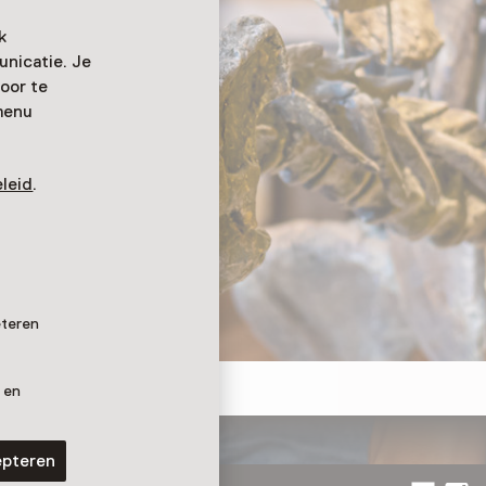
k
nicatie. Je
oor te
menu
leid
.
eteren
 en
epteren