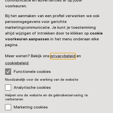
communicatie en advertenties af op jouw
voorkeuren.
Bij het aanmaken van een profiel verwerken we ook
persoonsgegevens voor gerichte
marketingcommunicatie. Je kunt je toestemming
altijd wijzigen of intrekken door te klikken op
cookie
voorkeuren aanpassen
in het menu onderaan elke
pagina.
Meer weten? Bekijk ons
privacybeleid
en
cookiebeleid
.
Functionele cookies
Noodzakelijk voor de werking van de website
Zelfportret - Sadik Kwaisch
Analytische cookies
Alfraji
Helpen ons de website en de gebruikerservaring te
verbeteren
Pronkstuk
Marketing cookies
Museum Amersfoort, Amersfoort