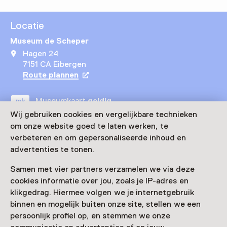
Locatie
Museum de Scheper
Hagen 24
7151 CA Eibergen
Route plannen
Opent in een nieuw tabblad
Museumkaart
geldig
Wij gebruiken cookies en vergelijkbare technieken
om onze website goed te laten werken, te
Bezoek museumpagina
verbeteren en om gepersonaliseerde inhoud en
advertenties te tonen.
Samen met vier partners verzamelen we via deze
cookies informatie over jou, zoals je IP-adres en
Nog meer ontdekken
klikgedrag. Hiermee volgen we je internetgebruik
binnen en mogelijk buiten onze site, stellen we een
persoonlijk profiel op, en stemmen we onze