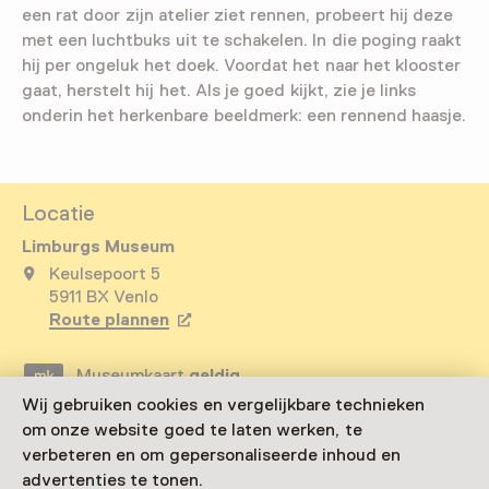
een rat door zijn atelier ziet rennen, probeert hij deze
met een luchtbuks uit te schakelen. In die poging raakt
hij per ongeluk het doek. Voordat het naar het klooster
gaat, herstelt hij het. Als je goed kijkt, zie je links
onderin het herkenbare beeldmerk: een rennend haasje.
Locatie
Limburgs Museum
Keulsepoort 5
5911 BX Venlo
Route plannen
Opent in een nieuw tabblad
Museumkaart
geldig
Wij gebruiken cookies en vergelijkbare technieken
om onze website goed te laten werken, te
Bezoek museumpagina
verbeteren en om gepersonaliseerde inhoud en
advertenties te tonen.