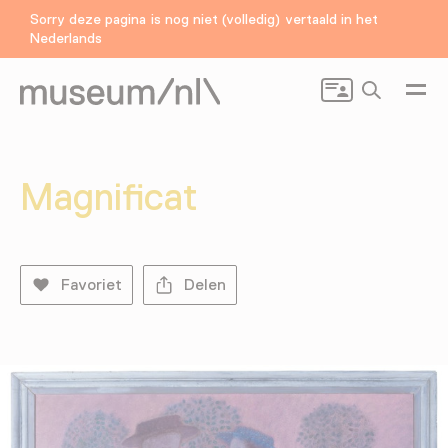
Sorry deze pagina is nog niet (volledig) vertaald in het
Nederlands
Zoeken
Magnificat
Favoriet
Delen